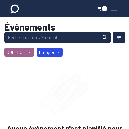
0
Événements
COLLÈGE
×
En ligne
×
Aucun événement n'est planifié pour