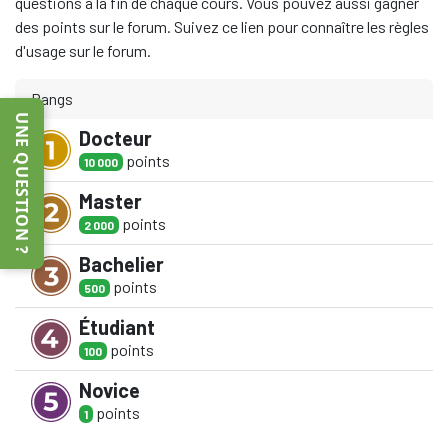
questions à la fin de chaque cours. Vous pouvez aussi gagner
des points sur le forum. Suivez ce lien pour connaître les règles
d'usage sur le forum.
Rangs
UNE QUESTION ?
Docteur
point
s
10 000
Master
point
s
2 000
Bachelier
point
s
500
Étudiant
point
s
100
Novice
point
s
1