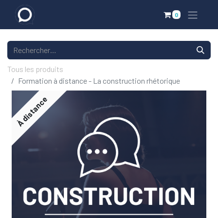
0
Tous les produits
Formation à distance - La construction rhétorique
À distance